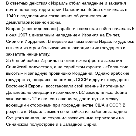
В ответных действиях Израиль отбил нападение и захватил
почти половину территории Палестины. Война окончилась в
1949 г. подписанием соглашения об установлении
демилитаризованной зоны.
Вторая («шестидневная») арабо-израильская война началась 5
июня 1967 г. внезапным нападением Израиля на Египет,
Сирию и Иорданию. В первые же часы войны Израилю удалось
вывести из строя большую часть авиации этих государств и
захватить инициативу.
За 6 дней войны Израиль на египетском фронте захватил
Синайский полуостров, а на сирийском фронте - «Голанские
высоты» и западную провинцию Иордании. Однако арабские
государства, опираясь на помощь СССР и других государств
Восточной Европы, восстановили свой военный потенциал.
Дальнейшие операции израильских ВС замедлились. Война
закончилась 12 июня соглашением, достигнутым между
воюющими сторонами при посредничестве США и СССР. В
результате Израиль вывел свои войска из районов западнее
Суэцкого канала, но сохранил захваченные территории на
Синайском полуострове и в Западной Сирии.