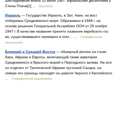
Шестидневная война 10 июня 1967: израильские десантники у
Стены Плача[1] …
Википедия
Израиль
— Государство Израиль, в Зап. Азии, на вост.
побережье Средиземного моря. Образовано в 1948 г. на
основе решения Генеральной Ассамблеи ООН от 29 ноября
1947 г. В качестве названия принято название еврейского гос
ва, существовавшего примерно в этих… …
Географическая
энциклопедия
Ближний и Средний Восток
— обширный регион на стыке
Азии, Африки и Европы, включающий также акватории
Средиземного и Красного морей и Персидского залива. На юге
он отделен от Тропической Африки пустыней Сахара, на
севере его границы проходят на широте Черного к Каспийского
…
Географическая энциклопедия